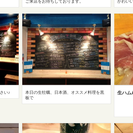
！
ご来店をお待ちしております。
かわい
さい♪
本日の生牡蠣、日本酒、オススメ料理を黒
生ハムA
板で