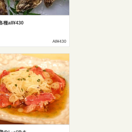
種all¥430
All¥430