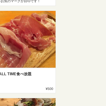
いお魚のマークが目印です！
LL TIME食べ放題
¥500