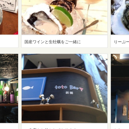
国産ワインと生牡蠣をご一緒に
りーぷ