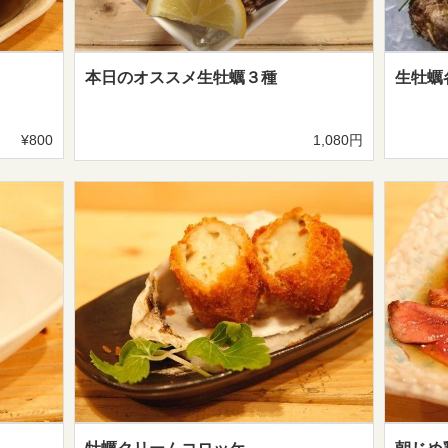
本日のオススメ生牡蠣３種
生牡蠣各
¥800
1,080円