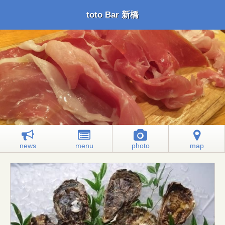
toto Bar 新橋
news
menu
photo
map