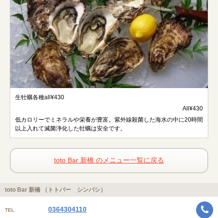
生牡蠣各種all¥430
All¥430
低カロリーでミネラルや栄養が豊富。紫外線殺菌した海水の中に20時間
以上入れて滅菌浄化した牡蠣は安全です。
toto Bar 新橋 のメニュー一覧に戻る
toto Bar 新橋 （トトバー シンバシ）
0364304110
TEL