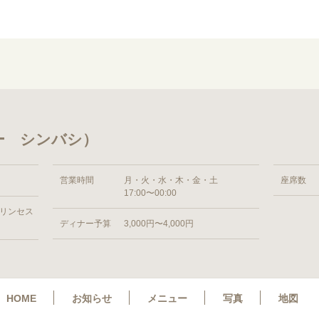
トバー シンバシ）
営業時間
月・火・水・木・金・土
座席数
17:00〜00:00
プリンセス
ディナー予算
3,000円〜4,000円
HOME
お知らせ
メニュー
写真
地図