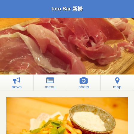
toto Bar 新橋
news
menu
photo
map