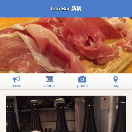
toto Bar 新橋
news
menu
photo
map