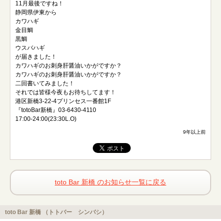
11月最後ですね！
静岡県伊東から
カワハギ
金目鯛
黒鯛
ウスバハギ
が届きました！
カワハギのお刺身肝醤油いかがですか？
カワハギのお刺身肝醤油いかがですか？
二回書いてみました！
それでは皆様今夜もお待ちしてます！
港区新橋3-22-4プリンセス一番館1F
『totoBar新橋』03-6430-4110
17:00-24:00(23:30L.O)
9年以上前
toto Bar 新橋 のお知らせ一覧に戻る
toto Bar 新橋 （トトバー シンバシ）