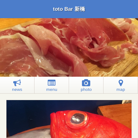
toto Bar 新橋
news
menu
photo
map